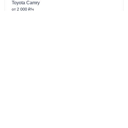
Toyota Camry
от 2 000 ₽/ч
Мерседес Майбах W223
от 10 000 ₽/ч